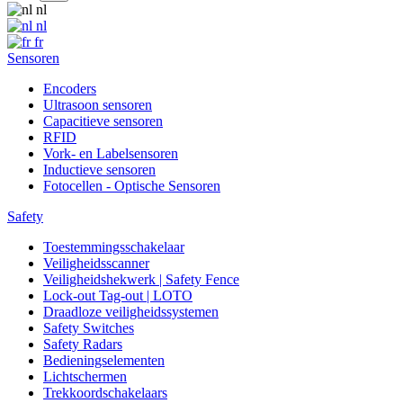
nl
nl
fr
Sensoren
Encoders
Ultrasoon sensoren
Capacitieve sensoren
RFID
Vork- en Labelsensoren
Inductieve sensoren
Fotocellen - Optische Sensoren
Safety
Toestemmingsschakelaar
Veiligheidsscanner
Veiligheidshekwerk | Safety Fence
Lock-out Tag-out | LOTO
Draadloze veiligheidssystemen
Safety Switches
Safety Radars
Bedieningselementen
Lichtschermen
Trekkoordschakelaars