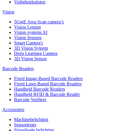
Veiligheidssloten
Vision
5GigE Area Scan camera’s
Vision Lenzen
Vision systems AI
Vision Sensors
Smart Camera's
3D Vision Syteem
Deep Learning Camera
3D Vision Sensor
Barcode Readers
Fixed Image-Based Barcode Readers
Fixed Laser-Based Barcode Readers
Handheld Barcode Readers
Handheld RFID & Barcode Reader
Barcode Verifiers
Accessoires
Machinebelichting
Sensortester
Signalisatie belichting