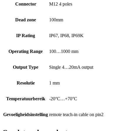
Connector
M12 4 poles
Dead zone
100mm
IP Rating
IP67, IP68, IP69K
Operating Range
100…1000 mm
Output Type
Single 4…20mA output
Resolutie
1 mm
Temperatuurbereik
-20°C…+70°C
Gevoeligheidsinstelling
remote teach-in cable on pin2