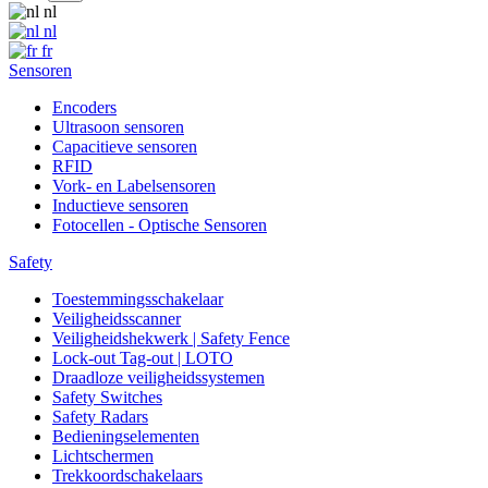
nl
nl
fr
Sensoren
Encoders
Ultrasoon sensoren
Capacitieve sensoren
RFID
Vork- en Labelsensoren
Inductieve sensoren
Fotocellen - Optische Sensoren
Safety
Toestemmingsschakelaar
Veiligheidsscanner
Veiligheidshekwerk | Safety Fence
Lock-out Tag-out | LOTO
Draadloze veiligheidssystemen
Safety Switches
Safety Radars
Bedieningselementen
Lichtschermen
Trekkoordschakelaars