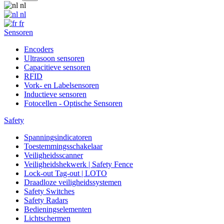
nl
nl
fr
Sensoren
Encoders
Ultrasoon sensoren
Capacitieve sensoren
RFID
Vork- en Labelsensoren
Inductieve sensoren
Fotocellen - Optische Sensoren
Safety
Spanningsindicatoren
Toestemmingsschakelaar
Veiligheidsscanner
Veiligheidshekwerk | Safety Fence
Lock-out Tag-out | LOTO
Draadloze veiligheidssystemen
Safety Switches
Safety Radars
Bedieningselementen
Lichtschermen