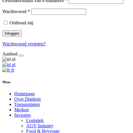
Gebruikersnaam van e-mailadres
*
Wachtwoord
*
Onthoud mij
Inloggen
Wachtwoord vergeten?
Aanbod
nl
nl
fr
Menu
Homepage
Over Digitron
Toepassingen
Merken
Sectoren
Logistiek
AGV Industry
Food & Beverage