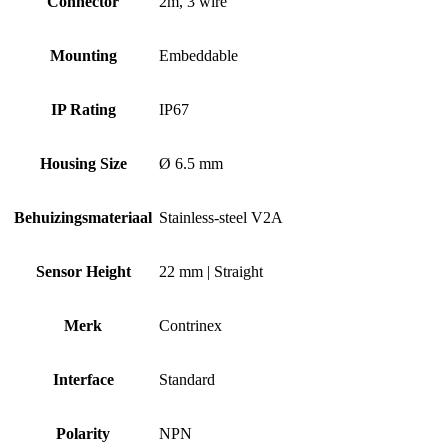
Connector
2m, 3 wire
Mounting
Embeddable
IP Rating
IP67
Housing Size
Ø 6.5 mm
Behuizingsmateriaal
Stainless-steel V2A
Sensor Height
22 mm | Straight
Merk
Contrinex
Interface
Standard
Polarity
NPN