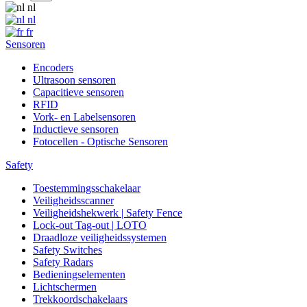
nl
nl
fr
Sensoren
Encoders
Ultrasoon sensoren
Capacitieve sensoren
RFID
Vork- en Labelsensoren
Inductieve sensoren
Fotocellen - Optische Sensoren
Safety
Toestemmingsschakelaar
Veiligheidsscanner
Veiligheidshekwerk | Safety Fence
Lock-out Tag-out | LOTO
Draadloze veiligheidssystemen
Safety Switches
Safety Radars
Bedieningselementen
Lichtschermen
Trekkoordschakelaars