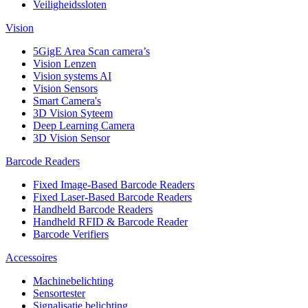
Veiligheidssloten
Vision
5GigE Area Scan camera’s
Vision Lenzen
Vision systems AI
Vision Sensors
Smart Camera's
3D Vision Syteem
Deep Learning Camera
3D Vision Sensor
Barcode Readers
Fixed Image-Based Barcode Readers
Fixed Laser-Based Barcode Readers
Handheld Barcode Readers
Handheld RFID & Barcode Reader
Barcode Verifiers
Accessoires
Machinebelichting
Sensortester
Signalisatie belichting