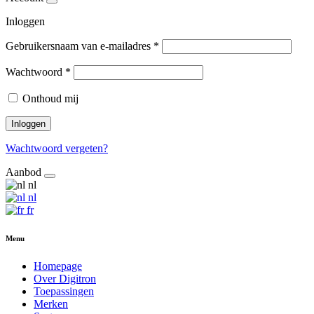
Inloggen
Gebruikersnaam van e-mailadres
*
Wachtwoord
*
Onthoud mij
Inloggen
Wachtwoord vergeten?
Aanbod
nl
nl
fr
Menu
Homepage
Over Digitron
Toepassingen
Merken