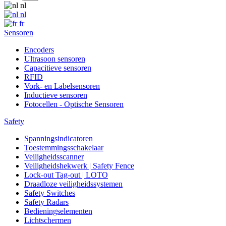
nl
nl
fr
Sensoren
Encoders
Ultrasoon sensoren
Capacitieve sensoren
RFID
Vork- en Labelsensoren
Inductieve sensoren
Fotocellen - Optische Sensoren
Safety
Spanningsindicatoren
Toestemmingsschakelaar
Veiligheidsscanner
Veiligheidshekwerk | Safety Fence
Lock-out Tag-out | LOTO
Draadloze veiligheidssystemen
Safety Switches
Safety Radars
Bedieningselementen
Lichtschermen