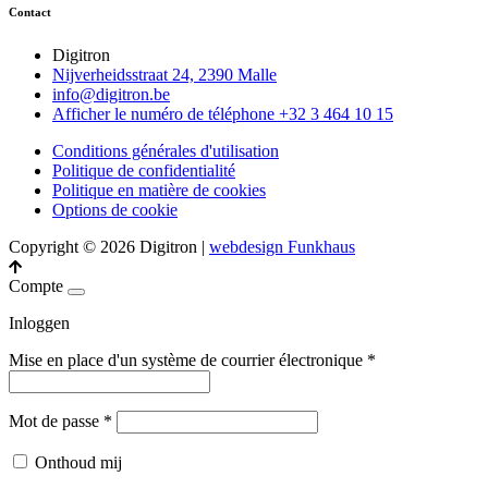
Contact
Digitron
Nijverheidsstraat 24, 2390 Malle
info@digitron.be
Afficher le numéro de téléphone
+32 3 464 10 15
Conditions générales d'utilisation
Politique de confidentialité
Politique en matière de cookies
Options de cookie
Copyright © 2026 Digitron
|
webdesign Funkhaus
Compte
Inloggen
Mise en place d'un système de courrier électronique
*
Mot de passe
*
Onthoud mij