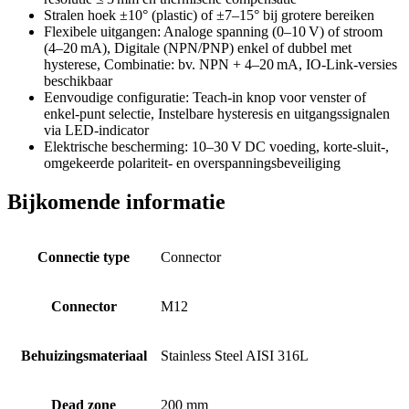
Stralen hoek ±10° (plastic) of ±7–15° bij grotere bereiken
Flexibele uitgangen: Analoge spanning (0–10 V) of stroom
(4–20 mA), Digitale (NPN/PNP) enkel of dubbel met
hysterese, Combinatie: bv. NPN + 4–20 mA, IO‑Link‑versies
beschikbaar
Eenvoudige configuratie: Teach‑in knop voor venster of
enkel‑punt selectie, Instelbare hysteresis en uitgangssignalen
via LED‑indicator
Elektrische bescherming: 10–30 V DC voeding, korte‑sluit-,
omgekeerde polariteit- en overspanningsbeveiliging
Bijkomende informatie
Connectie type
Connector
Connector
M12
Behuizingsmateriaal
Stainless Steel AISI 316L
Dead zone
200 mm