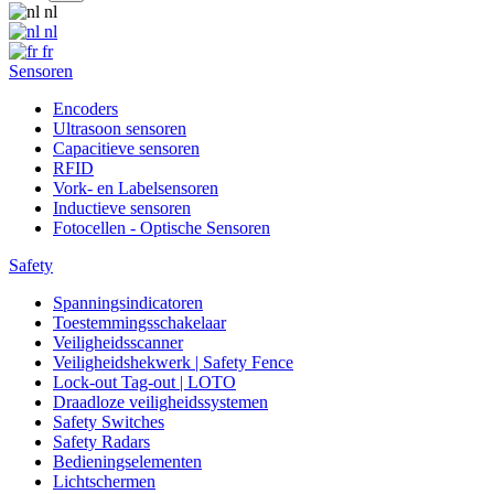
nl
nl
fr
Sensoren
Encoders
Ultrasoon sensoren
Capacitieve sensoren
RFID
Vork- en Labelsensoren
Inductieve sensoren
Fotocellen - Optische Sensoren
Safety
Spanningsindicatoren
Toestemmingsschakelaar
Veiligheidsscanner
Veiligheidshekwerk | Safety Fence
Lock-out Tag-out | LOTO
Draadloze veiligheidssystemen
Safety Switches
Safety Radars
Bedieningselementen
Lichtschermen