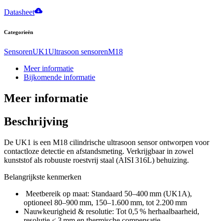
Datasheet
Categorieën
Sensoren
UK1
Ultrasoon sensoren
M18
Meer informatie
Bijkomende informatie
Meer informatie
Beschrijving
De UK1 is een M18 cilindrische ultrasoon sensor ontworpen voor
contactloze detectie en afstandsmeting. Verkrijgbaar in zowel
kunststof als robuuste roestvrij staal (AISI 316L) behuizing.
Belangrijkste kenmerken
Meetbereik op maat: Standaard 50–400 mm (UK1A),
optioneel 80–900 mm, 150–1.600 mm, tot 2.200 mm
Nauwkeurigheid & resolutie: Tot 0,5 % herhaalbaarheid,
resolutie ≤ 3 mm en thermische compensatie